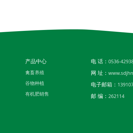
产品中心
电 话：
0536-4293
禽畜养殖
网 址：
www.sdjhn
谷物种植
电子邮箱：
13910
有机肥销售
邮 编：
262114