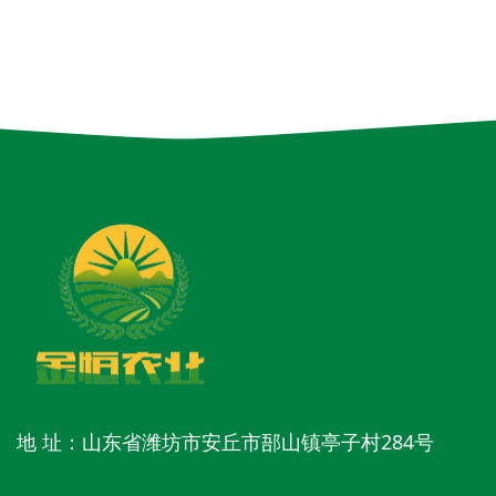
地 址：山东省潍坊市安丘市郚山镇亭子村284号