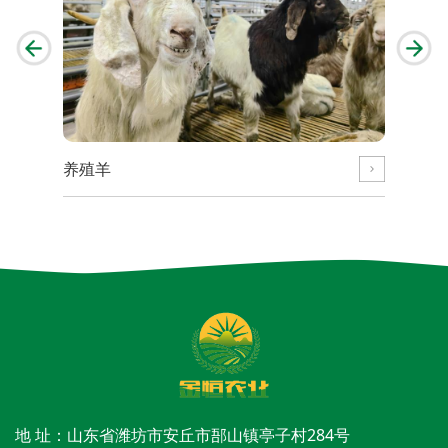
养殖羊
养殖羊
地 址：山东省潍坊市安丘市郚山镇亭子村284号