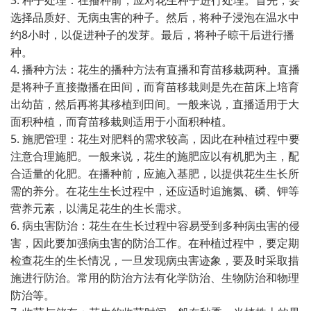
3. 种子处理：在播种前，应对花生种子进行处理。首先，要
选择品质好、无病虫害的种子。然后，将种子浸泡在温水中
约8小时，以促进种子的发芽。最后，将种子晾干后进行播
种。
4. 播种方法：花生的播种方法有直播和育苗移栽两种。直播
是将种子直接撒播在田间，而育苗移栽则是先在苗床上培育
出幼苗，然后再将其移植到田间。一般来说，直播适用于大
面积种植，而育苗移栽则适用于小面积种植。
5. 施肥管理：花生对肥料的需求较高，因此在种植过程中要
注意合理施肥。一般来说，花生的施肥应以有机肥为主，配
合适量的化肥。在播种前，应施入基肥，以提供花生生长所
需的养分。在花生生长过程中，还应适时追施氮、磷、钾等
营养元素，以满足花生的生长需求。
6. 病虫害防治：花生在生长过程中容易受到多种病虫害的侵
害，因此要加强病虫害的防治工作。在种植过程中，要定期
检查花生的生长情况，一旦发现病虫害迹象，要及时采取措
施进行防治。常用的防治方法有化学防治、生物防治和物理
防治等。